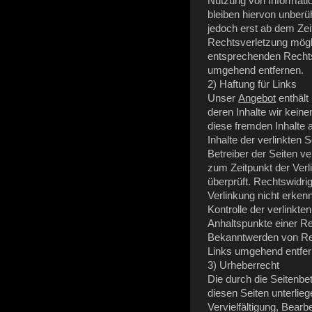
Nutzung von Informati
bleiben hiervon unberüh
jedoch erst ab dem Zei
Rechtsverletzung mögl
entsprechenden Rechts
umgehend entfernen.
2) Haftung für Links
Unser
Angebot
enthält
deren Inhalte wir kein
diese fremden Inhalte
Inhalte der verlinkten S
Betreiber der Seiten ve
zum Zeitpunkt der Ver
überprüft. Rechtswidri
Verlinkung nicht erken
Kontrolle der verlinkte
Anhaltspunkte einer R
Bekanntwerden von Rec
Links umgehend entfer
3) Urheberrecht
Die durch die Seitenbet
diesen Seiten unterli
Vervielfältigung, Bearb