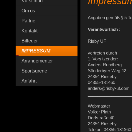
Impressu
Kurstilbud
Om os
Angaben gemäß § 5 T
Partner
Verantwortlich :
Kontakt
Billeder
Risby UF
IMPRESSUM
vertreten durch
1. Vorsitzender:
Arrangementer
Anders Rundberg
Sönderbyer Weg 42
Sportsgrene
24354 Rieseby
Anfahrt
04355-181460
anders@risby-uf.com
__________________
Webmaster
Volker Plath
Dorfstraße 40
24354 Rieseby
Telefon: 04355-181960