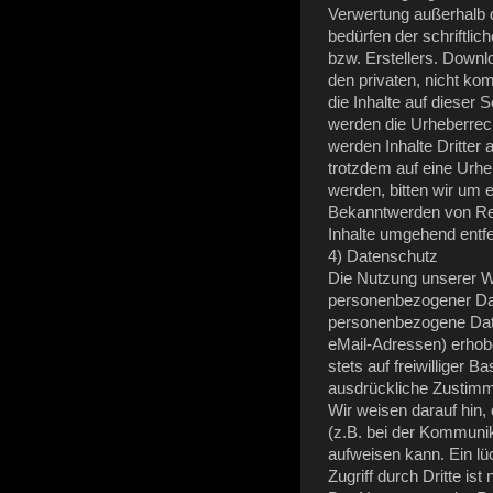
Verwertung außerhalb
bedürfen der schriftl
bzw. Erstellers.
Downl
den
privaten, nicht ko
die Inhalte auf dieser S
werden die Urheberrech
werden Inhalte Dritter 
trotzdem auf eine Urh
werden, bitten wir um 
Bekanntwerden von Rec
Inhalte umgehend entf
4) Datenschutz
Die Nutzung unserer W
personenbezogener Dat
personenbezogene Date
eMail-Adressen) erhobe
stets auf freiwilliger 
ausdrückliche Zustimmu
Wir weisen darauf hin,
(z.B. bei der Kommunik
aufweisen kann. Ein l
Zugriff durch Dritte
ist 