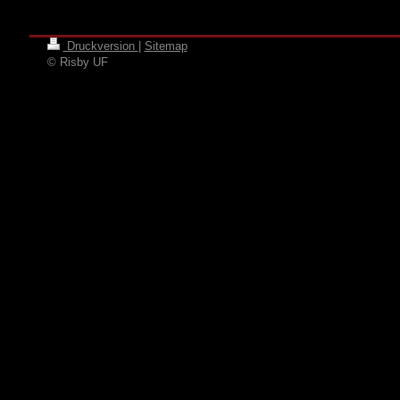
Druckversion
|
Sitemap
© Risby UF