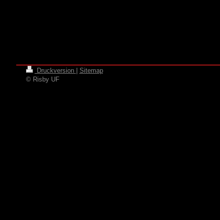
Druckversion
|
Sitemap
© Risby UF