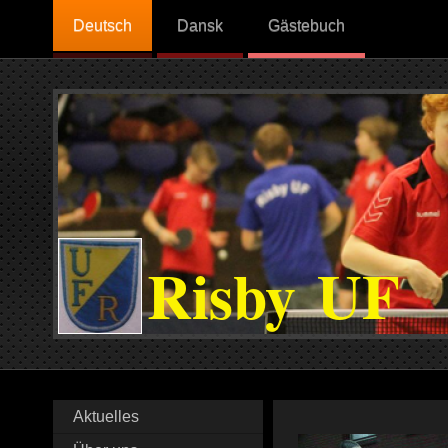
Deutsch
Dansk
Gästebuch
Risby UF
Aktuelles