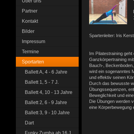
Über uns
Partner
Kontakt
Bilder
Spartenleiter: Iris Kers
Impressum
Termine
Im Pilatestraining geh
Ganzkörpertraining mi
Sportarten
Bauch-, Beckenboden, 
wird ein sogenanntes 
Ballett A, 4 - 6 Jahre
und effektiv seinen Kö
Ballett 1, 5 - 7 J.
Durch das bewusste w
Übungssequenzen, ent
Ballett 4, 10 - 13 Jahre
Beweglichkeit und eine
Die Übungen werden vo
Ballett 2, 6 - 9 Jahre
eine Körperbewegung e
Ballett 3, 9 - 10 Jahre
Dart
Funky Zumba ab 16 J.