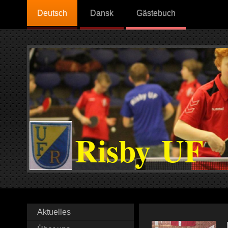
Deutsch
Dansk
Gästebuch
Risby UF
Aktuelles