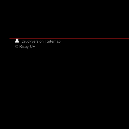
Druckversion
|
Sitemap
© Risby UF