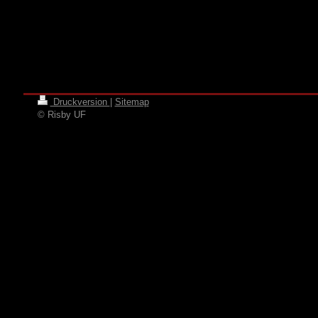
Druckversion
|
Sitemap
© Risby UF