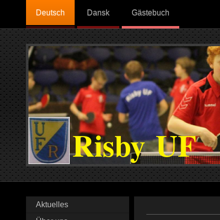
Deutsch
Dansk
Gästebuch
Risby UF
Aktuelles