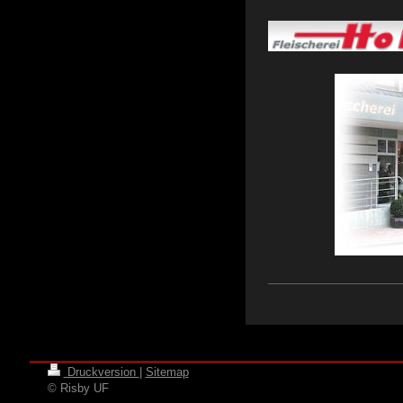
Druckversion
|
Sitemap
© Risby UF