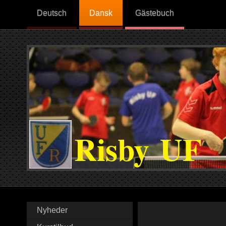
Deutsch
Dansk
Gästebuch
Risby UF
Nyheder