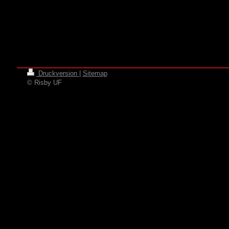
Druckversion
|
Sitemap
© Risby UF