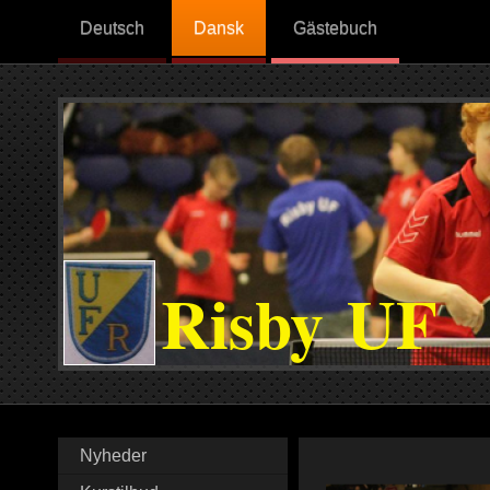
Deutsch
Dansk
Gästebuch
Risby UF
Nyheder