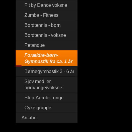
Fit by Dance voksne
Zumba - Fitness
Bordtennis - børn
Bordtennis - voksne
Petanque
Forældre-børn-
Gymnastik fra ca. 1 år
Børnegymnastik 3 - 6 år
Sjov med ler
børn/unge/voksne
Step-Aerobic unge
Cykelgruppe
Anfahrt