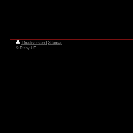
Druckversion
|
Sitemap
© Risby UF