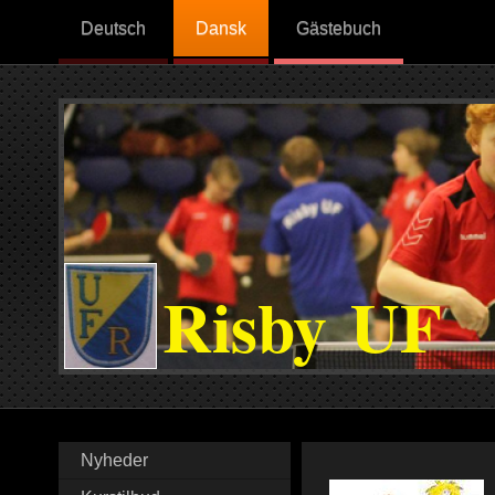
Deutsch
Dansk
Gästebuch
Risby UF
Nyheder