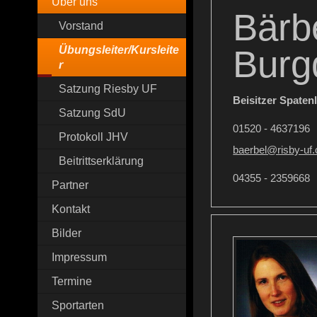
Über uns
Bärb
Vorstand
Burg
Übungsleiter/Kursleite
r
Satzung Riesby UF
Beisitzer Spaten
Satzung SdU
01520 - 4637196
Protokoll JHV
baerbel@risby-uf
Beitrittserklärung
04355 - 2359668
Partner
Kontakt
Bilder
Impressum
Termine
Sportarten