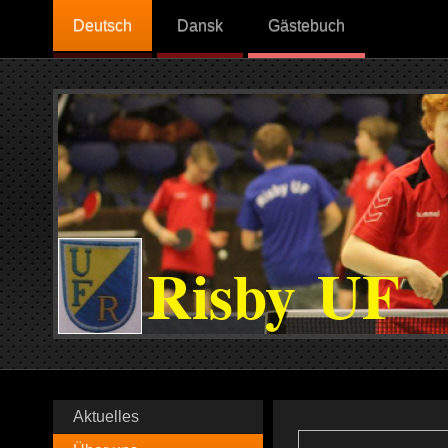
Deutsch
Dansk
Gästebuch
Risby UF
Aktuelles