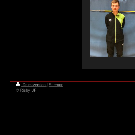
Druckversion
|
Sitemap
© Risby UF